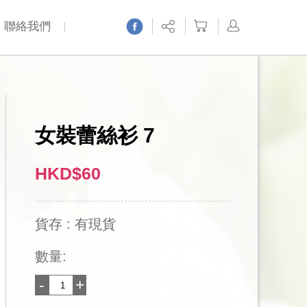
聯絡我們
女裝蕾絲衫 7
HKD$60
貨存 : 有現貨
數量:
-
+