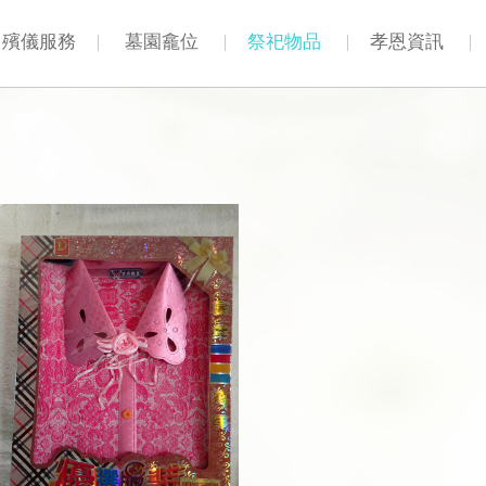
殯儀服務
墓園龕位
祭祀物品
孝恩資訊