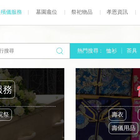
殯儀服務
墓園龕位
祭祀物品
孝恩資訊
熱門搜尋 :
恤衫
茶具
服務
院祭
壽衣
壽儀用品