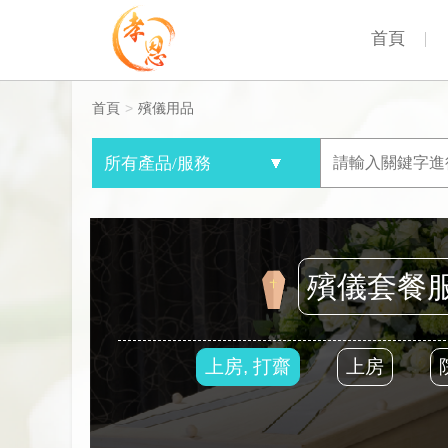
首頁
首頁
>
殯儀用品
殯儀套餐
上房, 打齋
上房