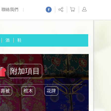
聯絡我們
酒
鞋
附加項目
壽被
棺木
花牌